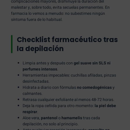
complicaciones mayores, disminuye la duración del
malestar y, sobre todo, evita secuelas permanentes. En
farmacia lo vemos a menudo: no subestimes ningún
síntoma fuera de lo habitual.
Checklist farmacéutico tras
la depilación
Limpia antes y después con
gel suave sin SLS ni
perfumes intensos
.
Herramientas impecables: cuchillas afiladas, pinzas
desinfectadas.
Hidrata a diario con fórmulas
no comedogénicas
y
calmantes.
Retrasa cualquier exfoliante al menos 48-72 horas.
Deja la ropa ceñida para otro momento:
la piel debe
respirar
.
Aloe vera,
pantenol
o
hamamelis
tras cada
depilación, no solo al principio.