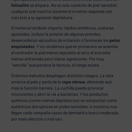
foliculitis
se dispara. No es solo cuestión de piel ‘sensible’;
cualquier piel inactiva durante el invierno responde con
más brío a la agresión depilatoria.
El material también importa: tejidos sintéticos, costuras
ajustadas, incluso la presión de algunas prendas,
desencadenan episodios de irritación o favorecen los
pelos
enquistados
. Y no olvidemos que en primavera se acentúa
el contraste: la piel menos expuesta al sol y al aire está
menos entrenada para tolerar agresiones. Por muy
“sencilla” que parezca la técnica, el riesgo existe.
Distintos métodos despliegan distintos riesgos. La cera
arranca el pelo y parte de la
capa córnea
, alterando aún
más la función barrera. La cuchilla puede provocar
microcortes y abrir la vía a bacterias. Y los productos
químicos (como cremas depilatorias) se comportan como
auténticos disruptores en pieles sensibles: a nosotros nos
llegan cada campaña casos de dermatitis leve o moderada
por mala elección o mal uso.