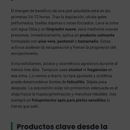
El margen de beneficio de una piel saludable está en las
primeras 24-72 horas. Tras la depilación, olvida geles
perfumados, toallas ásperas o roces forzados. Lava la zona
con agua tibia y un
limpiador suave
; seca mediante suaves
presiones. Inmediatamente, aplica un
producto calmante
formulado con
aloe vera
,
pantenol
o
hamamelis
. Estos
activos aceleran la recuperación y frenan la progresión del
enrojecimiento.
Evita exfoliantes, ácidos y cosméticos agresivos durante al
menos tres días. Tampoco uses
alcohol
ni
fragancias
en
esa zona. Lo vemos a diario: la ropa ajustada y sintética
puede desencadenar brotes de
foliculitis
. Déjala para
después. La exposición solar sin protección adecuada es el
atajo hacia la hiperpigmentación y manchas rebeldes. Usa
siempre un
fotoprotector apto para pieles sensibles
si
tienes que salir.
Productos clave desde la