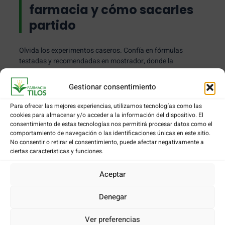
farmacia y cómo sacarles
partido
Olvida los experimentos caseros. Confía en fórmulas
testadas y recomendadas en mostrador, donde la
seguridad y la
eficacia
se mide por resultados. ¿Qué incluye
un botiquín post-depilación profesional?
Gestionar consentimiento
Geles calmantes de farmacia
: Aloé vera puro,
Para ofrecer las mejores experiencias, utilizamos tecnologías como las
pantenol
o
hamamelis
. Aplicar nada más depilarte y
cookies para almacenar y/o acceder a la información del dispositivo. El
tras cada lavado, tantas veces como sea necesario.
consentimiento de estas tecnologías nos permitirá procesar datos como el
Acortan la fase de
enrojecimiento
y devuelven
comportamiento de navegación o las identificaciones únicas en este sitio.
confort en minutos.
No consentir o retirar el consentimiento, puede afectar negativamente a
ciertas características y funciones.
Emulsiones antibacterianas suaves
: Especialmente
importantes si usas cera o depilación mecánica.
Opta siempre por fórmulas sin alcohol, con pH
Aceptar
fisiológico y adaptadas a
pieles sensibles
. Así evitas
infecciones y complicaciones serias.
Denegar
Exfoliantes enzimáticos suaves
: Solo a partir del
tercer día. Su papel es mantener los poros limpios y
Ver preferencias