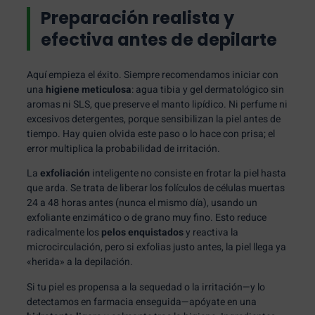
Preparación realista y
efectiva antes de depilarte
Aquí empieza el éxito. Siempre recomendamos iniciar con
una
higiene meticulosa
: agua tibia y gel dermatológico sin
aromas ni SLS, que preserve el manto lipídico. Ni perfume ni
excesivos detergentes, porque sensibilizan la piel antes de
tiempo. Hay quien olvida este paso o lo hace con prisa; el
error multiplica la probabilidad de irritación.
La
exfoliación
inteligente no consiste en frotar la piel hasta
que arda. Se trata de liberar los folículos de células muertas
24 a 48 horas antes (nunca el mismo día), usando un
exfoliante enzimático o de grano muy fino. Esto reduce
radicalmente los
pelos enquistados
y reactiva la
microcirculación, pero si exfolias justo antes, la piel llega ya
«herida» a la depilación.
Si tu piel es propensa a la sequedad o la irritación—y lo
detectamos en farmacia enseguida—apóyate en una