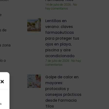
14 de julio de 2026
No
hay comentarios
e
Lentillas en
verano: claves
s de
farmacéuticas
para proteger tus
ojos en playa,
a zona
piscina y aire
acondicionado
do o
7 de julio de 2026
No hay
comentarios
Golpe de calor en
mayores:
protocolos y
consejos prácticos
desde Farmacia
as
Tilos