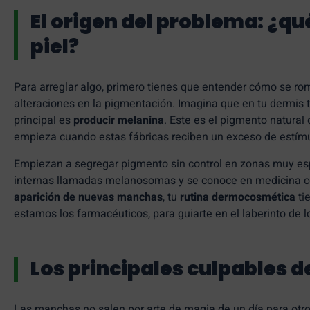
El origen del problema: ¿q
piel?
Para arreglar algo, primero tienes que entender cómo se r
alteraciones en la pigmentación. Imagina que en tu dermis 
principal es
producir melanina
. Este es el pigmento natural
empieza cuando estas fábricas reciben un exceso de estím
Empiezan a segregar pigmento sin control en zonas muy espe
internas llamadas melanosomas y se conoce en medicina co
aparición de nuevas manchas
, tu
rutina dermocosmética
ti
estamos los farmacéuticos, para guiarte en el laberinto de lo
Los principales culpables d
Las manchas no salen por arte de magia de un día para otro