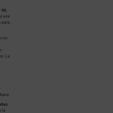
r 50
,
l aire
a para
io no
en
es. La
añana.
tivo
 la