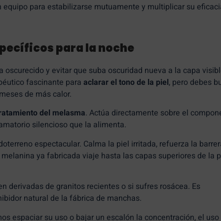
en equipo para estabilizarse mutuamente y multiplicar su eficaci
pecíficos para la noche
 oscurecido y evitar que suba oscuridad nueva a la capa visib
péutico fascinante para
aclarar el tono de la piel
, pero debes b
s meses de más calor.
ratamiento del melasma
. Actúa directamente sobre el compon
amatorio silencioso que la alimenta.
oterreno espectacular. Calma la piel irritada, refuerza la barre
 melanina ya fabricada viaje hasta las capas superiores de la p
n derivadas de granitos recientes o si sufres rosácea. Es
hibidor natural de la fábrica de manchas.
 espaciar su uso o bajar un escalón la concentración, el uso