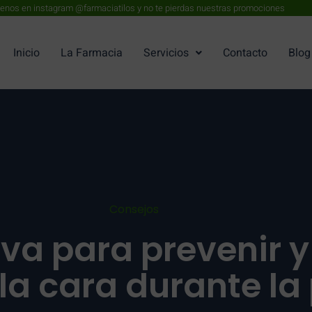
enos en instagram @farmaciatilos y no te pierdas nuestras promociones
Inicio
La Farmacia
Servicios
Contacto
Blog
Consejos
iva para prevenir y 
a cara durante la