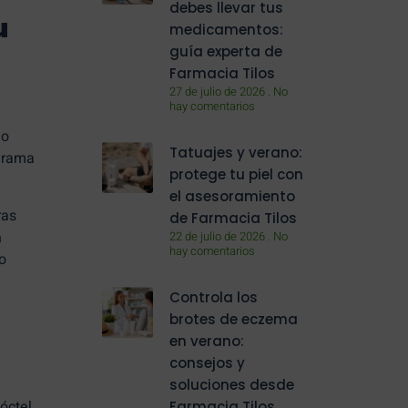
debes llevar tus
u
medicamentos:
guía experta de
Farmacia Tilos
27 de julio de 2026
No
hay comentarios
jo
Tatuajes y verano:
 drama
protege tu piel con
el asesoramiento
ras
de Farmacia Tilos
a
22 de julio de 2026
No
hay comentarios
o
Controla los
brotes de eczema
en verano:
consejos y
soluciones desde
óctel
Farmacia Tilos