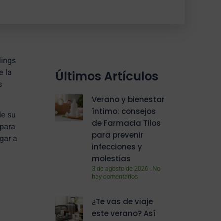
lings
e la
Últimos Artículos
s
Verano y bienestar
íntimo: consejos
de su
de Farmacia Tilos
 para
para prevenir
gar a
infecciones y
molestias
3 de agosto de 2026
No
hay comentarios
¿Te vas de viaje
este verano? Así