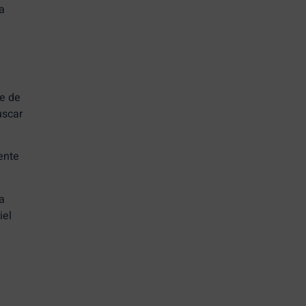
a
le de
uscar
ente
ra
iel