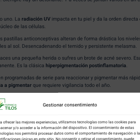
o uno. La
radiación UV
impacta en tu piel y da la orden directa 
úcleo de las células.
s pastillas anticonceptivas alteran de forma drástica los nivele
bles al sol. Desencadenando el temido y persistente melasma.
haces una pequeña herida o sufres un brote de acné severo. Es
anente. Es la clásica
hiperpigmentación postinflamatoria
.
n programadas de serie para reaccionar y pigmentar más rápi
ia a pigmentar
que requiere vigilancia todo el año.
Gestionar consentimiento
 se tratan igual
a ofrecer las mejores experiencias, utilizamos tecnologías como las cookies para
en cosmética de alta gama no sirve absolutamente de nada si te
acenar y/o acceder a la información del dispositivo. El consentimiento de estas
nologías nos permitirá procesar datos como el comportamiento de navegación o l
ntificaciones únicas en este sitio. No consentir o retirar el consentimiento, puede