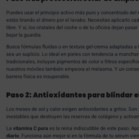
Puedes usar el principio activo más puro y concentrado del m
estás tirando el dinero por el lavabo. Necesitas aplicarlo c
libre. Y sí, los cristales del coche o de tu oficina dejan pas
bajar la guardia.
Busca fórmulas fluidas o en textura gel-crema adaptadas a tu
sea un suplicio. Lo ideal en pieles con tendencia a manchar
tradicionales, incluyan pigmentos de color o filtros específi
nuestros móviles también empeora el melasma. Y un consej
barrera física es insuperable.
Paso 2: Antioxidantes para blindar e
Los meses de sol y calor exigen antioxidantes a gritos. Son t
inestables que destruyen las reservas de colágeno y activa
La
vitamina C pura
es la reina indiscutible de este paso. A
diario
. Funciona aún mejor si en la fórmula de tu sérum v