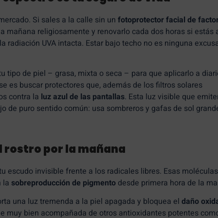
ercado. Si sales a la calle sin un
fotoprotector facial de facto
ada mañana religiosamente y renovarlo cada dos horas si estás a
ar la radiación UVA intacta. Estar bajo techo no es ninguna excus
 tipo de piel – grasa, mixta o seca – para que aplicarlo a diar
se es buscar protectores que, además de los filtros solares
cos contra la
luz azul de las pantallas
. Esta luz visible que emit
o de puro sentido común: usa sombreros y gafas de sol grand
l rostro por la mañana
u escudo invisible frente a los radicales libres. Esas moléculas
n la
sobreproducción de pigmento
desde primera hora de la m
porta una luz tremenda a la piel apagada y bloquea el
daño oxida
iene muy bien acompañada de otros antioxidantes potentes como