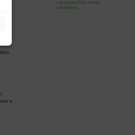
1 de julio de 2026
No hay
llas.
comentarios
por
dico.
l
enar a