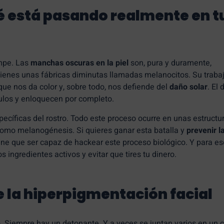
ué está pasando realmente en t
ompe. Las
manchas oscuras en la piel
son, pura y duramente,
tienes unas fábricas diminutas llamadas melanocitos. Su traba
 que nos da color y, sobre todo, nos defiende del
daño solar
. El
ulos y enloquecen por completo.
cíficas del rostro. Todo este proceso ocurre en unas estructu
mo melanogénesis. Si quieres ganar esta batalla y
prevenir l
ene que ser capaz de hackear este proceso biológico. Y para es
s ingredientes activos y evitar que tires tu dinero.
e la hiperpigmentación facial
. Siempre hay un detonante. Y a veces se juntan varios en un c