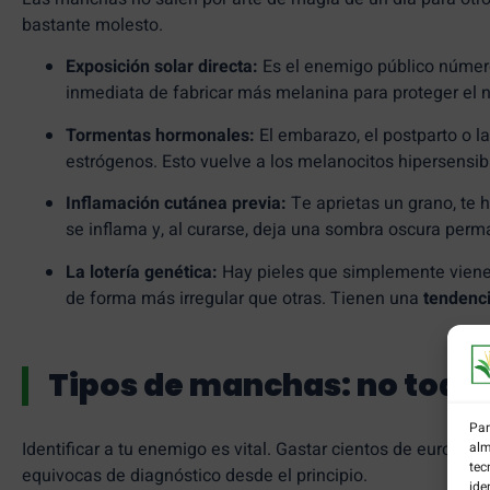
bastante molesto.
Exposición solar directa:
Es el enemigo público númer
inmediata de fabricar más melanina para proteger el n
Tormentas hormonales:
El embarazo, el postparto o la
estrógenos. Esto vuelve a los melanocitos hipersensi
Inflamación cutánea previa:
Te aprietas un grano, te 
se inflama y, al curarse, deja una sombra oscura perm
La lotería genética:
Hay pieles que simplemente viene
de forma más irregular que otras. Tienen una
tendenc
Tipos de manchas: no todas
Par
Identificar a tu enemigo es vital. Gastar cientos de euros 
alm
tec
equivocas de diagnóstico desde el principio.
ide