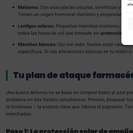
afe
Melasma:
Son esas placas oscuras, simétricas y difusas
Tienen un origen hormonal clarísimo y empeoran drásti
Lentigos solares:
Pequeñas manchas marrones, de borde
todas las horas de sol que tomaste sin
protección sol
Manchas blancas:
Ojo con esto. Suelen estar causada
específicos. Si ves alteraciones blancas en tu rostro o
Tu plan de ataque farmacéu
Una buena defensa no se basa en comprar botes al azar por i
problema en tres frentes simultáneos. Primero, bloquear los
la tirosinasa – la enzima clave que fabrica el pigmento. Terc
manchadas.
Paso 1: La protección solar de ampli